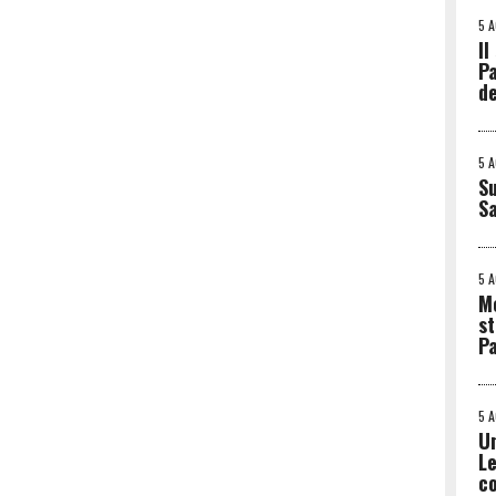
5 
Il
Pa
de
5 
Su
S
5 
Me
st
Pa
5 
Un
Le
co