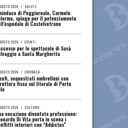
AGOSTO 2026
/
SALUTE
 sindaco di Poggioreale, Carmelo
lermo, spinge per il potenziamento
ll’ospedale di Castelvetrano
AGOSTO 2026
/
EVENTI
ccesso per lo spettacolo di Sasà
alvaggio a Santa Margherita
AGOSTO 2026
/
CRONACA
nfi, sequestrati ombrelloni con
ruttura fissa sul litorale di Porto
lo
AGOSTO 2026
/
CULTURA
a vocazione diventata professione:
onardo Di Vita porta in scena i
nflitti interiori con “Addictus”