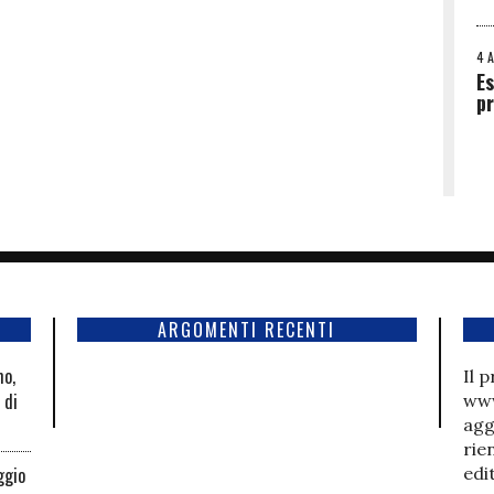
4 
Es
p
ARGOMENTI RECENTI
mo,
Il 
 di
www
agg
rie
ggio
edi