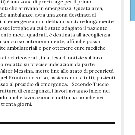
ti) è una zona di pre-triage per il primo
nti che arrivano in emergenza. Questa area,
delle ambulanze, avrà una zona destinata al
ezzi in emergenza non debbano sostare lungamente
esse lettighe su cui è stato adagiato il paziente
cento metri quadrati, è destinata all'accoglienza
nto soccorso autonomamente, affinché possa
isite ambulatoriali o per ottenere cure mediche.
i dei ricoverati, in attesa di notizie sul loro
ato redatto su precise indicazioni da parte
alter Messina, mette fine allo stato di precarietà
uel Pronto soccorso, assicurando a tutti, pazienti
ccesso al presidio di emergenza. Secondo Tuccio
ruttura di emergenza, i lavori avranno inizio nei
ndo anche lavorazioni in notturna nonché nei
 trenta giorni.