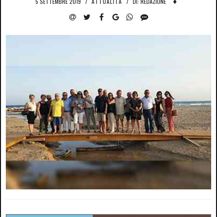
♦
5 SETTEMBRE 2019
/
ATTUALITÀ
/
DI: REDAZIONE