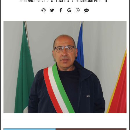
♦
30 GENNAIO 2021
/
ATTUALITÀ
/
DI: MARIANO PACE