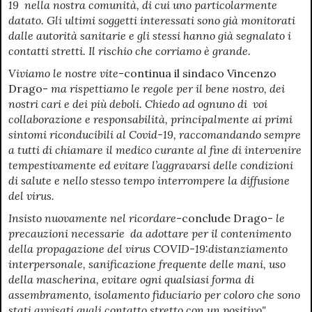
19 nella nostra comunità, di cui uno particolarmente
datato. Gli ultimi soggetti interessati sono già monitorati
dalle autorità sanitarie e gli stessi hanno già segnalato i
contatti stretti. Il rischio che corriamo è grande.
Viviamo le nostre vite
-continua il sindaco Vincenzo
Drago-
ma rispettiamo le regole per il bene nostro, dei
nostri cari e dei più deboli. Chiedo ad ognuno di voi
collaborazione e responsabilità, principalmente ai primi
sintomi riconducibili al Covid-19, raccomandando sempre
a tutti di chiamare il medico curante al fine di intervenire
tempestivamente ed evitare l’aggravarsi delle condizioni
di salute e nello stesso tempo interrompere la diffusione
del virus.
Insisto nuovamente nel ricordare
-conclude Drago-
le
precauzioni necessarie da adottare per il contenimento
della propagazione del virus COVID-19:distanziamento
interpersonale, sanificazione frequente delle mani, uso
della mascherina, evitare ogni qualsiasi forma di
assembramento, isolamento fiduciario per coloro che sono
stati avvisati quali contatto stretto con un positivo"
.