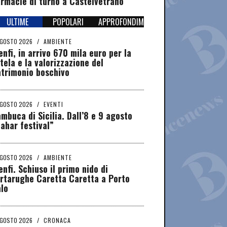
rmacie di turno a Castelvetrano
ULTIME
POPOLARI
APPROFONDIMENTI
AGOSTO 2026
/
AMBIENTE
nfi, in arrivo 670 mila euro per la
tela e la valorizzazione del
atrimonio boschivo
AGOSTO 2026
/
EVENTI
mbuca di Sicilia. Dall’8 e 9 agosto
ahar festival”
AGOSTO 2026
/
AMBIENTE
nfi. Schiuso il primo nido di
rtarughe Caretta Caretta a Porto
lo
AGOSTO 2026
/
CRONACA