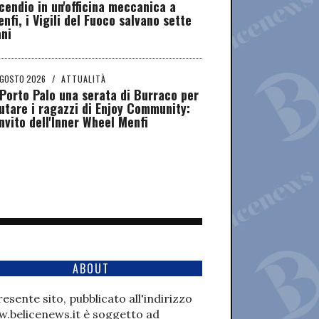
cendio in un'officina meccanica a
nfi, i Vigili del Fuoco salvano sette
ni
AGOSTO 2026
/
ATTUALITÀ
Porto Palo una serata di Burraco per
utare i ragazzi di Enjoy Community:
invito dell'Inner Wheel Menfi
ABOUT
presente sito, pubblicato all'indirizzo
.belicenews.it è soggetto ad