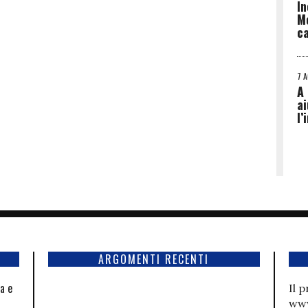
In
Me
ca
7 
A 
ai
l’
ARGOMENTI RECENTI
la e
Il 
www