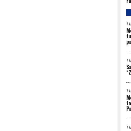
Fa
7 
Me
tu
p
7 
Sa
“Z
7 
Me
ta
Pa
7 