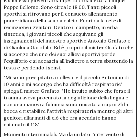
È successo giovedì al campetto di calcetto a cinque
Peppe Bellomo. Sono circa le 18:00. Tanti piccoli
sportivi si ritrovano per il consueto allenamento
pomeridiano della scuola calcio. Fuori dalla rete di
recinzione i genitori. Dentro il campetto, in erba
sintetica, i giovani piccoli che seguivano gli
insegnamenti del maestro sportivo Antonio Grafato e
di Gianluca Garofalo. Ed è proprio il mister Grafato che
si accorge che uno dei suoi allievi sportivi perde
l'equilibrio e si accascia all'indietro a terra sbattendo la
testa e perdendo i sensi.
"Mi sono precipitato a sollevare il piccolo Antonino di
10 anni e mi accorgo che ha difficoltà respiratorie"
spiega il mister Grafato. "Ho intuito subito che forse il
trauma aveva procurato la deglutizione della lingua e
con una manovra fulminia sono riuscito a riaprirgli la
bocca e ristabilire l'attività respiratoria mentre gli altri
genitori allarmati di ciò che era accaduto hanno
chiamato il 118".
Momenti interminabili. Ma da un lato l'intervento di