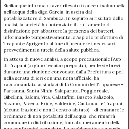
Siciliacque informa di aver rilevato tracce di salmonella
nell’acqua della diga Garcia, in uscita dal
potabilizzatore di Sambuca. In seguito ai risultati delle
analisi, la società ha potenziato il trattamento di
disinfezione per abbattere la presenza dei batteri,
informando tempestivamente le Asp e le prefetture di
Trapani e Agrigento al fine di prendere i necessari
provvedimenti a tutela della salute pubblica.
In attesa di nuove analisi, a scopo precauzionale l’Asp
di Trapani (organo tecnico preposto), per le vie brevi
durante una riunione convocata dalla Prefettura e poi
nella serata di ieri con una nota ufficiale, ha
raccomandato ai sindaci di 15 Comuni del Trapanese –
Partanna, Santa Ninfa, Salaparuta, Poggioreale,
Gibellina, Salemi, Vita, Calatafimi, Buseto Palizzolo,
Alcamo, Paceco, Erice, Valderice, Custonaci e Trapani
(alcune frazioni e non il centro abitato) – di emanare le
ordinanze di non potabilità dell’acqua, che rimarrà
comunque in distribuzione, fino al superamento della
non conformità segnalata. La problematica riguarda