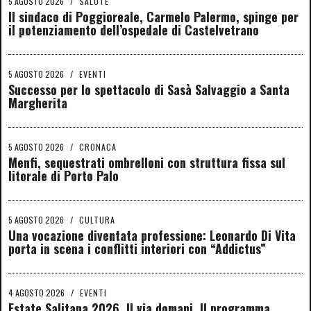
5 AGOSTO 2026
/
SALUTE
Il sindaco di Poggioreale, Carmelo Palermo, spinge per
il potenziamento dell’ospedale di Castelvetrano
5 AGOSTO 2026
/
EVENTI
Successo per lo spettacolo di Sasà Salvaggio a Santa
Margherita
5 AGOSTO 2026
/
CRONACA
Menfi, sequestrati ombrelloni con struttura fissa sul
litorale di Porto Palo
5 AGOSTO 2026
/
CULTURA
Una vocazione diventata professione: Leonardo Di Vita
porta in scena i conflitti interiori con “Addictus”
4 AGOSTO 2026
/
EVENTI
Estate Salitana 2026. Il via domani. Il programma