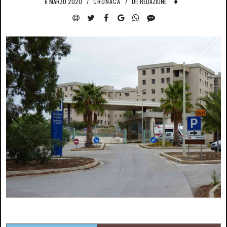
♦
6 MARZO 2020
/
CRONACA
/
DI: REDAZIONE