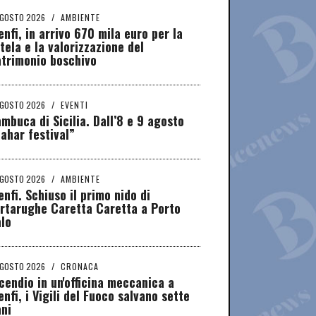
AGOSTO 2026
/
AMBIENTE
nfi, in arrivo 670 mila euro per la
tela e la valorizzazione del
atrimonio boschivo
AGOSTO 2026
/
EVENTI
mbuca di Sicilia. Dall’8 e 9 agosto
ahar festival”
AGOSTO 2026
/
AMBIENTE
nfi. Schiuso il primo nido di
rtarughe Caretta Caretta a Porto
lo
AGOSTO 2026
/
CRONACA
cendio in un'officina meccanica a
nfi, i Vigili del Fuoco salvano sette
ni