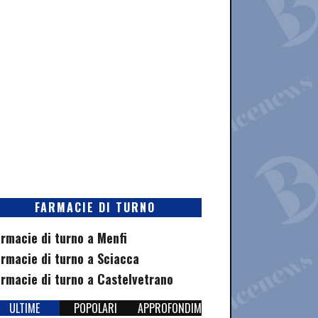
FARMACIE DI TURNO
rmacie di turno a Menfi
rmacie di turno a Sciacca
rmacie di turno a Castelvetrano
ULTIME
POPOLARI
APPROFONDIMENTI