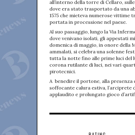
all’interno della torre di Cellaro, sull
dove era stato trasportato da una abi
1575 che mieteva numerose vittime tr
portata in processione nel paese.
Al suo passaggio, lungo la Via Infer
dove venivano isolati, gli appestati 
domenica di maggio, in onore della 
ammalati, si celebra una solenne fes
tutta la notte fino alle prime luci del
corona rutilante di luci, nei vari qua
pirotecnici.
A benedire il portone, alla presenza d
soffocante calura estiva, l’arciprete 
applaudito e prolungato gioco d’art
RATING