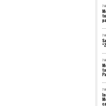
7 
Me
tu
p
7 
Sa
“Z
7 
Me
ta
Pa
7 
In
Me
ca