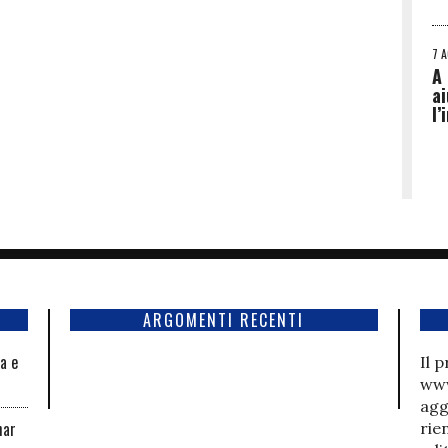
7 
A 
ai
l’
ARGOMENTI RECENTI
la e
Il 
www
agg
har
rie