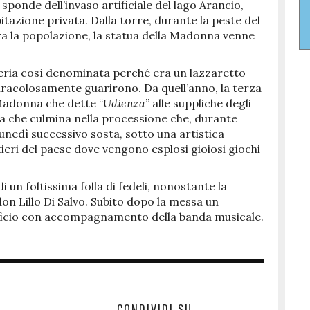
e sponde dell’invaso artificiale del lago Arancio,
tazione privata. Dalla torre, durante la peste del
a la popolazione, la statua della Madonna venne
meria così denominata perché era un lazzaretto
miracolosamente guarirono. Da quell’anno, la terza
Madonna che dette “
Udienza
” alle suppliche degli
ta che culmina nella processione che, durante
 lunedì successivo sosta, sotto una artistica
rtieri del paese dove vengono esplosi gioiosi giochi
i un foltissima folla di fedeli, nonostante la
don Lillo Di Salvo. Subito dopo la messa un
ificio con accompagnamento della banda musicale.
CONDIVIDI SU