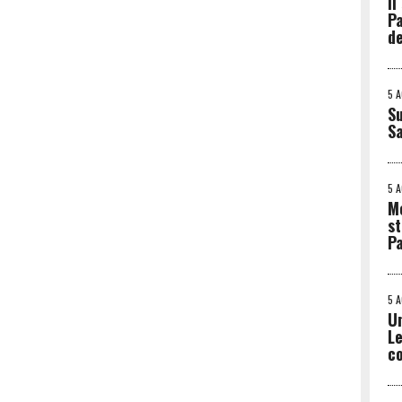
Il
Pa
de
5 
Su
S
5 
Me
st
Pa
5 
Un
Le
co