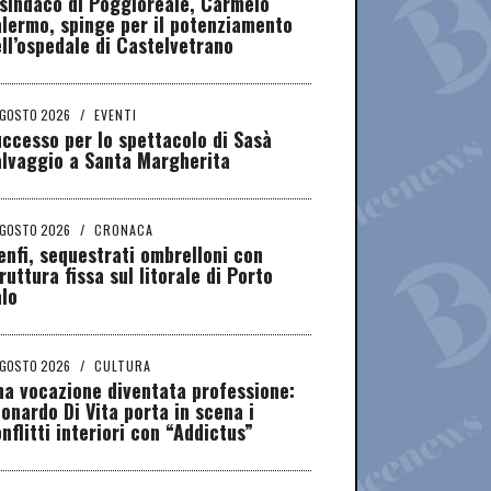
 sindaco di Poggioreale, Carmelo
lermo, spinge per il potenziamento
ll’ospedale di Castelvetrano
AGOSTO 2026
/
EVENTI
ccesso per lo spettacolo di Sasà
alvaggio a Santa Margherita
AGOSTO 2026
/
CRONACA
nfi, sequestrati ombrelloni con
ruttura fissa sul litorale di Porto
lo
AGOSTO 2026
/
CULTURA
a vocazione diventata professione:
onardo Di Vita porta in scena i
nflitti interiori con “Addictus”