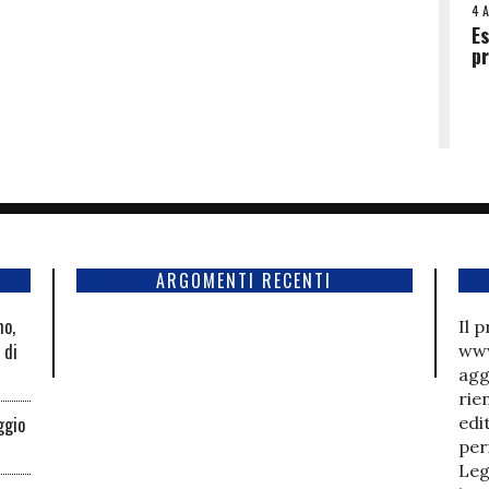
4 
Es
p
ARGOMENTI RECENTI
mo,
Il 
 di
www
agg
rie
ggio
edi
per
Leg