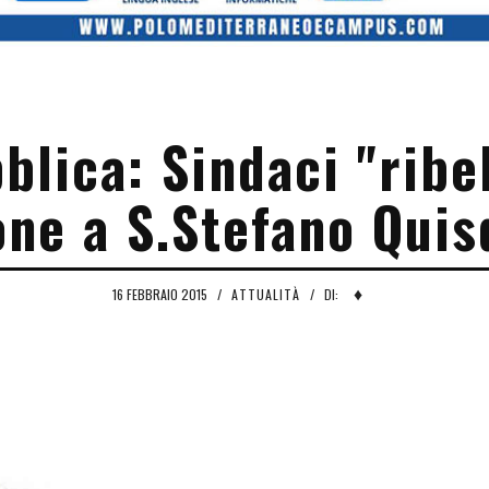
lica: Sindaci "ribel
one a S.Stefano Quis
♦
16 FEBBRAIO 2015
/
ATTUALITÀ
/
DI: