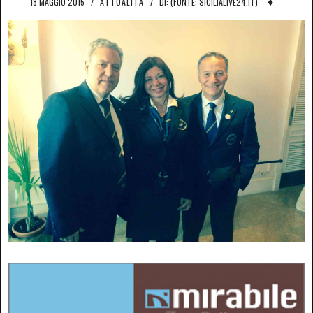
♦
18 MAGGIO 2015
/
ATTUALITÀ
/
DI: (FONTE: SICILIALIVE24.IT)