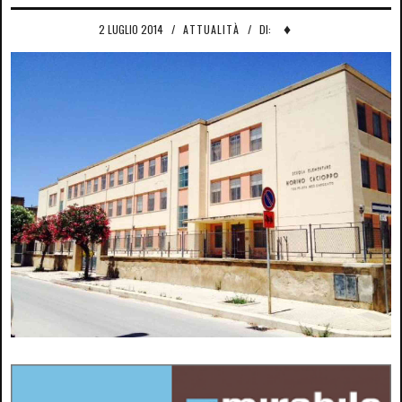
♦
2 LUGLIO 2014
/
ATTUALITÀ
/
DI: