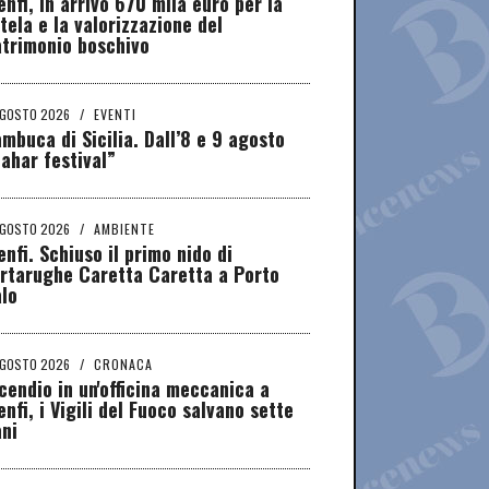
nfi, in arrivo 670 mila euro per la
tela e la valorizzazione del
atrimonio boschivo
AGOSTO 2026
/
EVENTI
mbuca di Sicilia. Dall’8 e 9 agosto
ahar festival”
AGOSTO 2026
/
AMBIENTE
nfi. Schiuso il primo nido di
rtarughe Caretta Caretta a Porto
lo
AGOSTO 2026
/
CRONACA
cendio in un'officina meccanica a
nfi, i Vigili del Fuoco salvano sette
ni