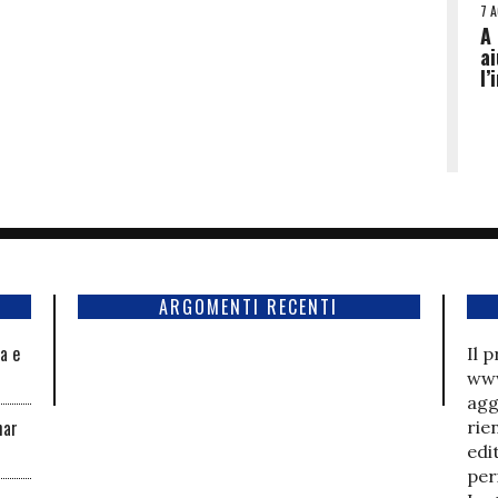
7 
A 
ai
l’
ARGOMENTI RECENTI
la e
Il 
www
agg
har
rie
edi
per