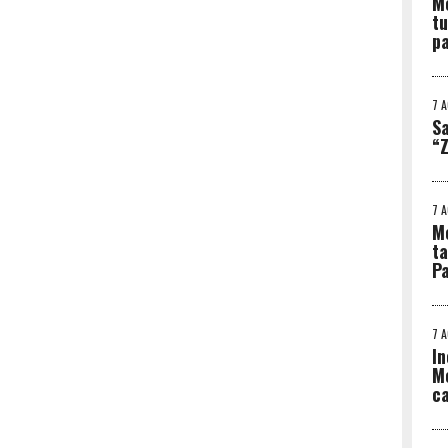
Me
tu
p
7 
Sa
“Z
7 
Me
ta
Pa
7 
In
Me
ca