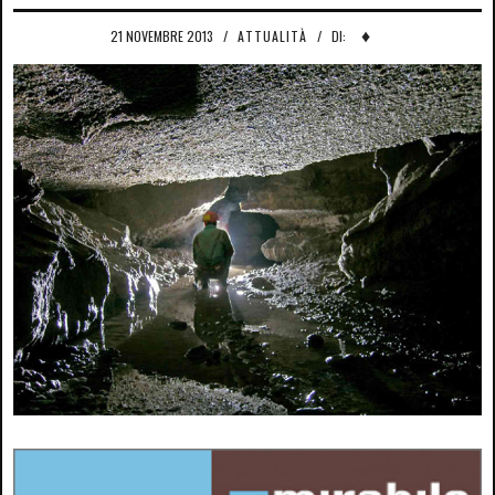
♦
21 NOVEMBRE 2013
/
ATTUALITÀ
/
DI: