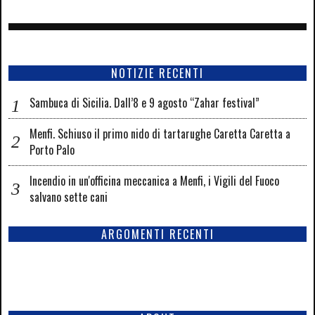
NOTIZIE RECENTI
Sambuca di Sicilia. Dall’8 e 9 agosto “Zahar festival”
Menfi. Schiuso il primo nido di tartarughe Caretta Caretta a
Porto Palo
Incendio in un'officina meccanica a Menfi, i Vigili del Fuoco
salvano sette cani
ARGOMENTI RECENTI