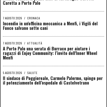
Caretta a Porto Palo
7 AGOSTO 2026
/
CRONACA
Incendio in un'officina meccanica a Menfi, i Vigili del
Fuoco salvano sette cani
7 AGOSTO 2026
/
ATTUALITÀ
A Porto Palo una serata di Burraco per aiutare i
ragazzi di Enjoy Community: l’invito dell'Inner Wheel
Menfi
5 AGOSTO 2026
/
SALUTE
Il sindaco di Poggioreale, Carmelo Palermo, spinge per
il potenziamento dell’ospedale di Castelvetrano