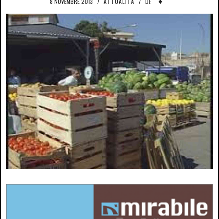
♦
8 NOVEMBRE 2013
/
ATTUALITÀ
/
DI: