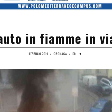
auto in fiamme in via
♦
1 FEBBRAIO 2014
/
CRONACA
/
DI: