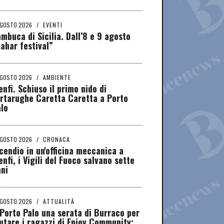
AGOSTO 2026
/
EVENTI
mbuca di Sicilia. Dall’8 e 9 agosto
ahar festival”
AGOSTO 2026
/
AMBIENTE
nfi. Schiuso il primo nido di
rtarughe Caretta Caretta a Porto
lo
AGOSTO 2026
/
CRONACA
cendio in un'officina meccanica a
nfi, i Vigili del Fuoco salvano sette
ni
AGOSTO 2026
/
ATTUALITÀ
Porto Palo una serata di Burraco per
utare i ragazzi di Enjoy Community: