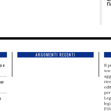
l’
ARGOMENTI RECENTI
la e
Il 
www
agg
har
rie
edi
per
e
Leg
lega
P.I