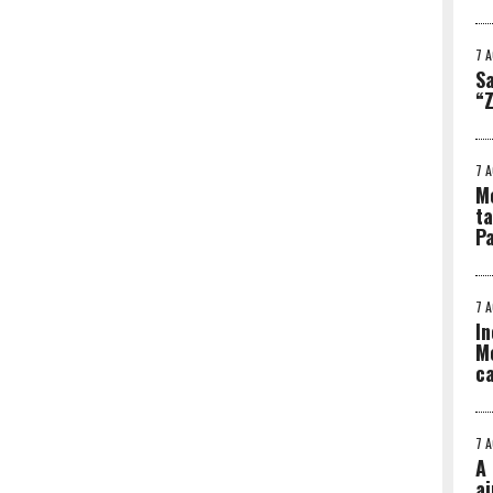
7 
Sa
“Z
7 
Me
ta
Pa
7 
In
Me
ca
7 
A 
ai