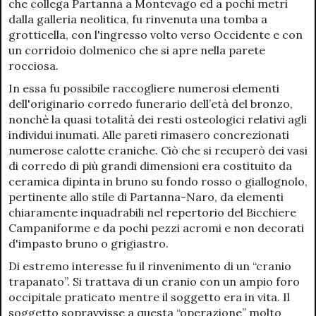
che collega Partanna a Montevago ed a pochi metri
dalla galleria neolitica, fu rinvenuta una tomba a
grotticella, con l'ingresso volto verso Occidente e con
un corridoio dolmenico che si apre nella parete
rocciosa.
In essa fu possibile raccogliere numerosi elementi
dell'originario corredo funerario dell’età del bronzo,
nonchè la quasi totalità dei resti osteologici relativi agli
individui inumati. Alle pareti rimasero concrezionati
numerose calotte craniche. Ciò che si recuperò dei vasi
di corredo di più grandi dimensioni era costituito da
ceramica dipinta in bruno su fondo rosso o giallognolo,
pertinente allo stile di Partanna-Naro, da elementi
chiaramente inquadrabili nel repertorio del Bicchiere
Campaniforme e da pochi pezzi acromi e non decorati
d'impasto bruno o grigiastro.
Di estremo interesse fu il rinvenimento di un “cranio
trapanato”. Si trattava di un cranio con un ampio foro
occipitale praticato mentre il soggetto era in vita. Il
soggetto sopravvisse a questa “operazione” molto