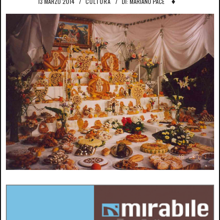
♦
13 MARZO 2014
/
CULTURA
/
DI: MARIANO PACE