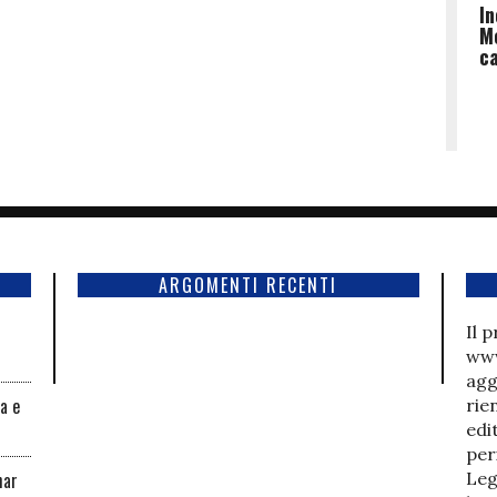
In
Me
ca
ARGOMENTI RECENTI
Il 
www
agg
la e
rie
edi
per
har
Leg