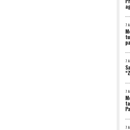
Pr
ag
7 
Me
tu
p
7 
Sa
“Z
7 
Me
ta
Pa
7 