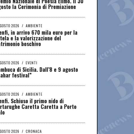
emio Nazionale di Poesia Elimo. Il 30
osto la Cerimonia di Premiazione
AGOSTO 2026
/
AMBIENTE
nfi, in arrivo 670 mila euro per la
tela e la valorizzazione del
atrimonio boschivo
AGOSTO 2026
/
EVENTI
mbuca di Sicilia. Dall’8 e 9 agosto
ahar festival”
AGOSTO 2026
/
AMBIENTE
nfi. Schiuso il primo nido di
rtarughe Caretta Caretta a Porto
lo
AGOSTO 2026
/
CRONACA