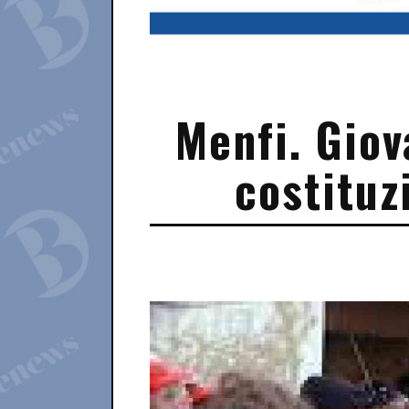
Menfi. Giova
costituz