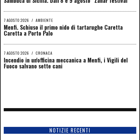
Sambuca di Sicilia. Dall’8 e 9 agosto “Zahar festival”
7 AGOSTO 2026
/
AMBIENTE
Menfi. Schiuso il primo nido di tartarughe Caretta
Caretta a Porto Palo
7 AGOSTO 2026
/
CRONACA
Incendio in un'officina meccanica a Menfi, i Vigili del
Fuoco salvano sette cani
NOTIZIE RECENTI