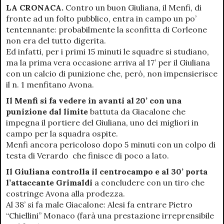
LA CRONACA.
Contro un buon Giuliana, il Menfi, di
fronte ad un folto pubblico, entra in campo un po’
tentennante: probabilmente la sconfitta di Corleone
non era del tutto digerita.
Ed infatti, per i primi 15 minuti le squadre si studiano,
ma la prima vera occasione arriva al 17’ per il Giuliana
con un calcio di punizione che, però, non impensierisce
il n. 1 menfitano Avona.
Il Menfi si fa vedere in avanti al 20’ con una
punizione dal limite
battuta da Giacalone che
impegna il portiere del Giuliana, uno dei migliori in
campo per la squadra ospite.
Menfi ancora pericoloso dopo 5 minuti con un colpo di
testa di Verardo che finisce di poco a lato.
Il Giuliana controlla il centrocampo e al 30’ porta
l’attaccante Grimaldi
a concludere con un tiro che
costringe Avona alla prodezza.
Al 38’ si fa male Giacalone: Alesi fa entrare Pietro
“Chiellini” Monaco (farà una prestazione irreprensibile