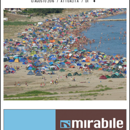
♦
13 AGOSTO 2016
/
ATTUALITÀ
/
DI: