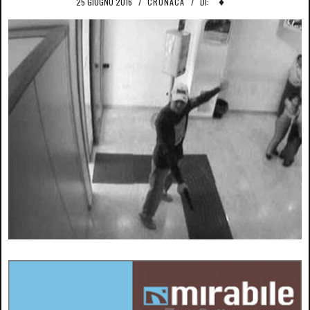
♦
25 GIUGNO 2016
/
CRONACA
/
DI: