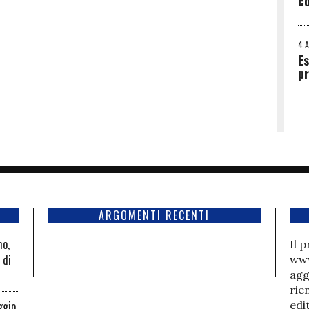
co
4 
Es
p
ARGOMENTI RECENTI
mo,
Il 
 di
www
agg
rie
ggio
edi