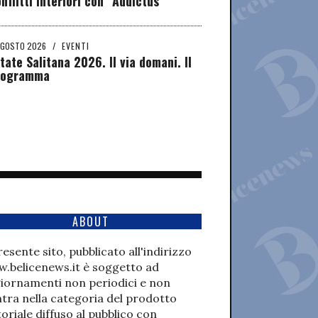
nflitti interiori con “Addictus”
AGOSTO 2026
/
EVENTI
tate Salitana 2026. Il via domani. Il
rogramma
ABOUT
presente sito, pubblicato all'indirizzo
.belicenews.it è soggetto ad
iornamenti non periodici e non
ntra nella categoria del prodotto
toriale diffuso al pubblico con