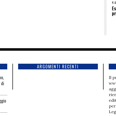
4 
Es
p
ARGOMENTI RECENTI
mo,
Il 
 di
www
agg
rie
ggio
edi
per
Leg