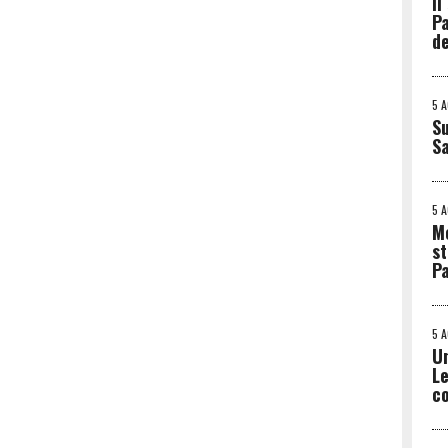
Il
Pa
de
5 
Su
S
5 
Me
st
Pa
5 
Un
Le
co