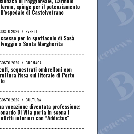
 sindaco di Poggioreale, Carmelo
lermo, spinge per il potenziamento
ll’ospedale di Castelvetrano
AGOSTO 2026
/
EVENTI
ccesso per lo spettacolo di Sasà
alvaggio a Santa Margherita
AGOSTO 2026
/
CRONACA
nfi, sequestrati ombrelloni con
ruttura fissa sul litorale di Porto
lo
AGOSTO 2026
/
CULTURA
a vocazione diventata professione:
onardo Di Vita porta in scena i
nflitti interiori con “Addictus”